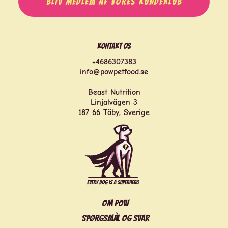
BLIV MEDLEM AF VORES KUNDEKLUB
Kontakt os
+4686307383
info@powpetfood.se
Beast Nutrition
Linjalvägen 3
187 66 Täby, Sverige
Om POW
Spørgsmål og svar