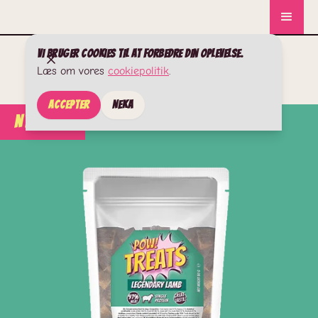
Vi bruger cookies til at forbedre din oplevelse.
Læs om vores
cookiepolitik
.
Accepter
Neka
NYHEDER