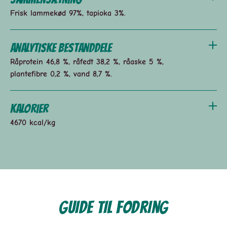
Frisk lammekød 97%, tapioka 3%.
Analytiske bestanddele
Råprotein 46,8 %, råfedt 38,2 %, råaske 5 %,
plantefibre 0,2 %, vand 8,7 %.
Kalorier
4670 kcal/kg
Guide til fodring